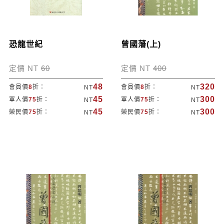
恐龍世紀
曾國藩(上)
定價 NT
60
定價 NT
400
48
320
會員價
8
折：
會員價
8
折：
NT
NT
45
300
軍人價
75
折：
軍人價
75
折：
NT
NT
45
300
榮民價
75
折：
榮民價
75
折：
NT
NT