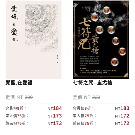
覺醒,在愛裡
七符之咒─蚩尤槍
定價 NT
230
定價 NT
229
184
183
會員價
8
折：
會員價
8
折：
NT
NT
173
172
軍人價
75
折：
軍人價
75
折：
NT
NT
173
172
榮民價
75
折：
榮民價
75
折：
NT
NT