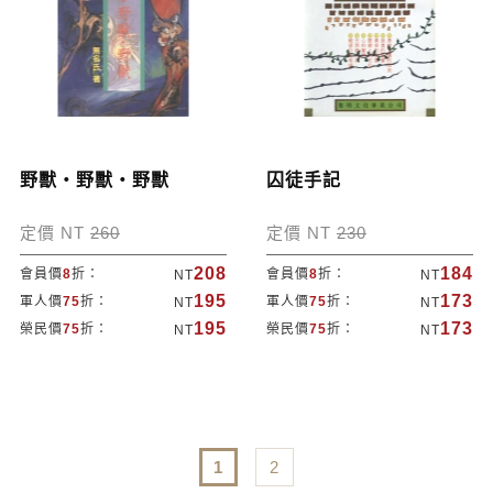
野獸‧野獸‧野獸
囚徒手記
定價 NT
260
定價 NT
230
208
184
會員價
8
折：
會員價
8
折：
NT
NT
195
173
軍人價
75
折：
軍人價
75
折：
NT
NT
195
173
榮民價
75
折：
榮民價
75
折：
NT
NT
1
2