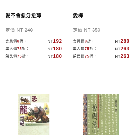
愛不會愈分愈薄
愛梅
定價 NT
240
定價 NT
350
192
280
會員價
8
折：
會員價
8
折：
NT
NT
180
263
軍人價
75
折：
軍人價
75
折：
NT
NT
180
263
榮民價
75
折：
榮民價
75
折：
NT
NT