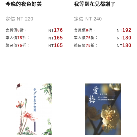
今晚的夜色好美
我等到花兒都謝了
定價 NT
220
定價 NT
240
176
192
會員價
8
折：
會員價
8
折：
NT
NT
165
180
軍人價
75
折：
軍人價
75
折：
NT
NT
165
180
榮民價
75
折：
榮民價
75
折：
NT
NT