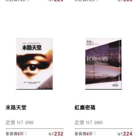
NT
NT
末路天堂
紅塵密碼
定價 NT
290
定價 NT
280
232
224
會員價
8
折：
會員價
8
折：
NT
NT