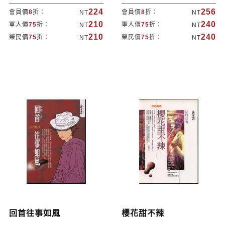
224
256
會員價
8
折：
會員價
8
折：
NT
NT
210
240
軍人價
75
折：
軍人價
75
折：
NT
NT
210
240
榮民價
75
折：
榮民價
75
折：
NT
NT
回首往事如風
櫻花甜不辣