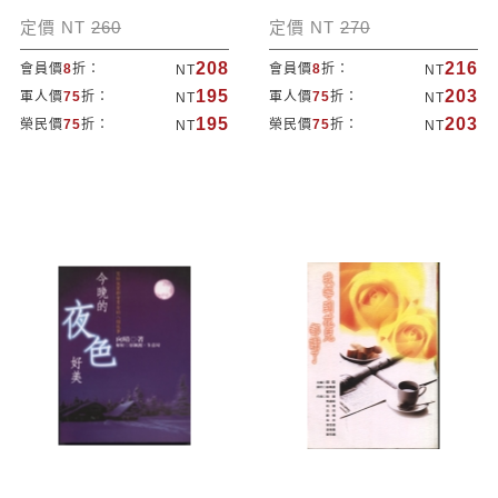
定價 NT
260
定價 NT
270
208
216
會員價
8
折：
會員價
8
折：
NT
NT
195
203
軍人價
75
折：
軍人價
75
折：
NT
NT
195
203
榮民價
75
折：
榮民價
75
折：
NT
NT