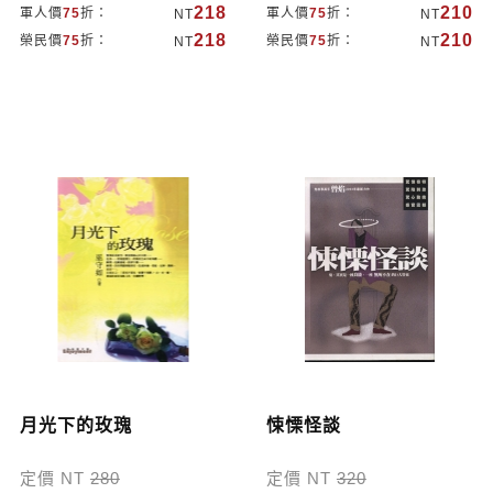
218
210
軍人價
75
折：
軍人價
75
折：
NT
NT
218
210
榮民價
75
折：
榮民價
75
折：
NT
NT
月光下的玫瑰
悚慄怪談
定價 NT
280
定價 NT
320