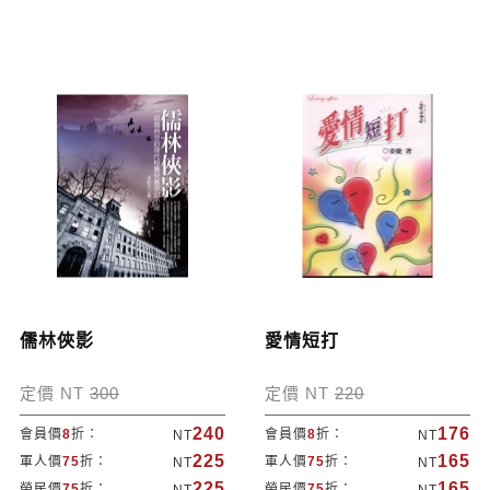
儒林俠影
愛情短打
定價 NT
300
定價 NT
220
240
176
會員價
8
折：
會員價
8
折：
NT
NT
225
165
軍人價
75
折：
軍人價
75
折：
NT
NT
225
165
榮民價
75
折：
榮民價
75
折：