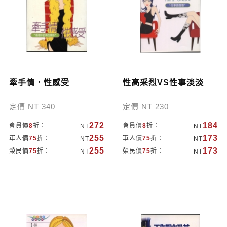
牽手情．性感受
性高采烈VS性事淡淡
定價 NT
340
定價 NT
230
272
184
會員價
8
折：
會員價
8
折：
NT
NT
255
173
軍人價
75
折：
軍人價
75
折：
NT
NT
255
173
榮民價
75
折：
榮民價
75
折：
NT
NT