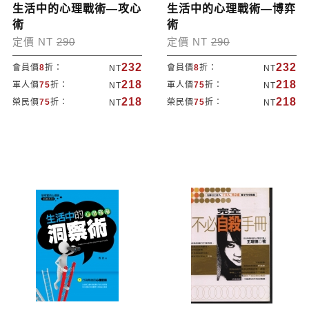
生活中的心理戰術—攻心
生活中的心理戰術—博弈
術
術
定價 NT
290
定價 NT
290
232
232
會員價
8
折：
會員價
8
折：
NT
NT
218
218
軍人價
75
折：
軍人價
75
折：
NT
NT
218
218
榮民價
75
折：
榮民價
75
折：
NT
NT