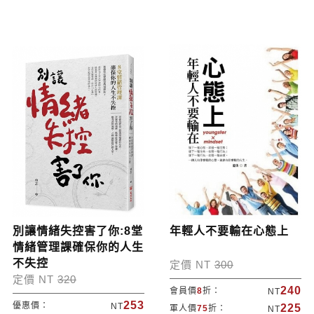
別讓情緒失控害了你:8堂
年輕人不要輸在心態上
情緒管理課確保你的人生
不失控
定價 NT
300
定價 NT
320
240
會員價
8
折：
NT
253
優惠價：
NT
225
軍人價
75
折：
NT