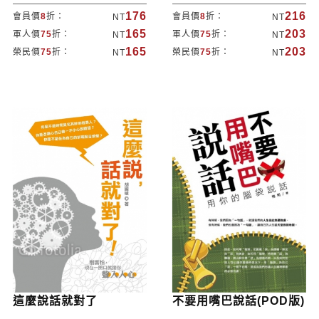
176
216
會員價
8
折：
會員價
8
折：
NT
NT
165
203
軍人價
75
折：
軍人價
75
折：
NT
NT
165
203
榮民價
75
折：
榮民價
75
折：
NT
NT
這麼說話就對了
不要用嘴巴說話(POD版)