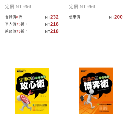
定價 NT
290
定價 NT
250
232
200
會員價
8
折：
優惠價：
NT
NT
218
軍人價
75
折：
NT
218
榮民價
75
折：
NT