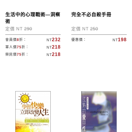
生活中的心理戰術—洞察
完全不必自殺手冊
術
定價 NT
290
定價 NT
250
232
198
會員價
8
折：
優惠價：
NT
NT
218
軍人價
75
折：
NT
218
榮民價
75
折：
NT