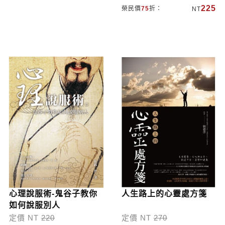
225
榮民價
75
折：
NT
心理說服術-鬼谷子教你
人生路上的心靈處方箋
如何說服別人
定價 NT
220
定價 NT
270