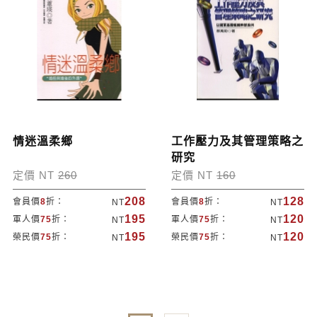
情迷溫柔鄉
工作壓力及其管理策略之
研究
定價 NT
260
定價 NT
160
208
128
會員價
8
折：
會員價
8
折：
NT
NT
195
120
軍人價
75
折：
軍人價
75
折：
NT
NT
195
120
榮民價
75
折：
榮民價
75
折：
NT
NT