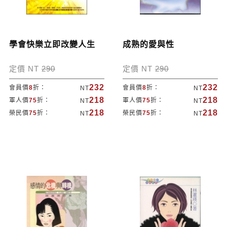
學會快樂立即改變人生
成熟的愛與性
定價 NT
290
定價 NT
290
232
232
會員價
8
折：
會員價
8
折：
NT
NT
218
218
軍人價
75
折：
軍人價
75
折：
NT
NT
218
218
榮民價
75
折：
榮民價
75
折：
NT
NT