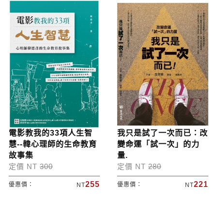
電影教我的33項人生智
我只是試了一次而已：改
慧--韓心理師的生命教育
變命運「試一次」的力
故事集
量.
定價 NT
300
定價 NT
280
255
221
優惠價：
優惠價：
NT
NT